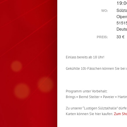
19:0
Sülzt
WO:
Olpen
51515
Deuts
33 €
PREIS:
Einlass bereits ab 18 Uhr!
Gekühlte 10l-Fässchen können Sie bei 
Programm unter Vorbehalt:
Brings • Bernd Stelter • Paveier • Mart
Zu unserer “Lustigen Sülztalhalle” dü
Karten können Sie hier kaufen:
Zum Sh