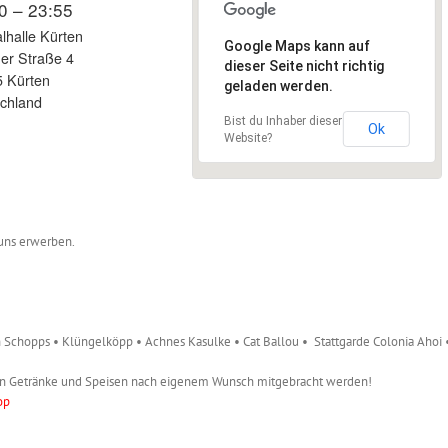
0 – 23:55
alhalle Kürten
Google Maps kann auf
er Straße 4
dieser Seite nicht richtig
 Kürten
geladen werden.
chland
Bist du Inhaber dieser
Ok
Website?
uns erwerben.
in Schopps • Klüngelköpp • Achnes Kasulke • Cat Ballou • Stattgarde Colonia Ahoi 
rfen Getränke und Speisen nach eigenem Wunsch mitgebracht werden!
op