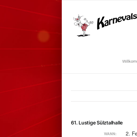
Zum
Inhalt
springen
Willko
61. Lustige Sülztalhalle
2. F
WANN: