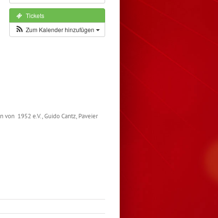
Tickets
Zum Kalender hinzufügen
 von 1952 e.V., Guido Cantz, Paveier