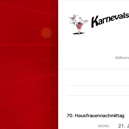
Zum
Inhalt
springen
Willko
70. Hausfrauennachmittag
21. 
WANN: