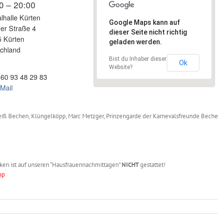
0 – 20:00
alhalle Kürten
Google Maps kann auf
er Straße 4
dieser Seite nicht richtig
 Kürten
geladen werden.
chland
Bist du Inhaber dieser
Ok
Website?
60 93 48 29 83
Mail
eiß Bechen, Klüngelköpp, Marc Metzger, Prinzengarde der Karnevalsfreunde Bechen
ken ist auf unseren “Hausfrauennachmittagen”
NICHT
gestattet!
op