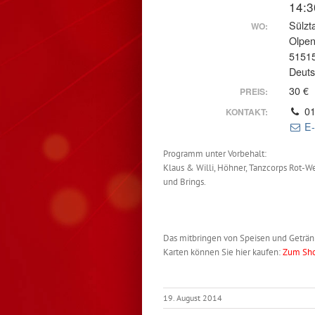
14:3
Sülzt
WO:
Olpen
51515
Deuts
30 €
PREIS:
01
KONTAKT:
E-
Programm unter Vorbehalt:
Klaus & Willi, Höhner, Tanzcorps Rot-W
und Brings.
Das mitbringen von Speisen und Geträn
Karten können Sie hier kaufen:
Zum Sh
19. August 2014