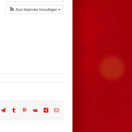
Zum Kalender hinzufügen
n
atsApp
Telegram
Tumblr
Pinterest
Vk
Xing
E-
Mail