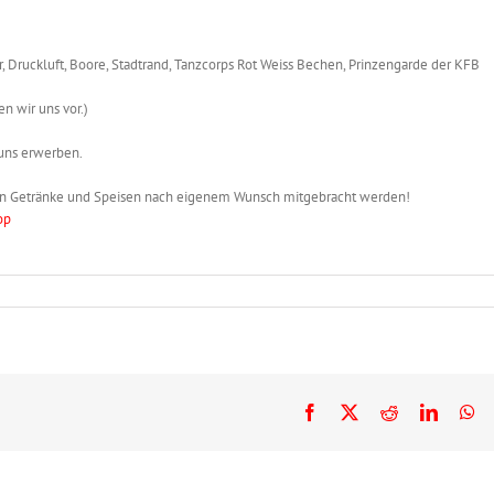
er, Druckluft, Boore, Stadtrand, Tanzcorps Rot Weiss Bechen, Prinzengarde der KFB
 wir uns vor.)
uns erwerben.
rfen Getränke und Speisen nach eigenem Wunsch mitgebracht werden!
op
Facebook
X
Reddit
LinkedI
Wh