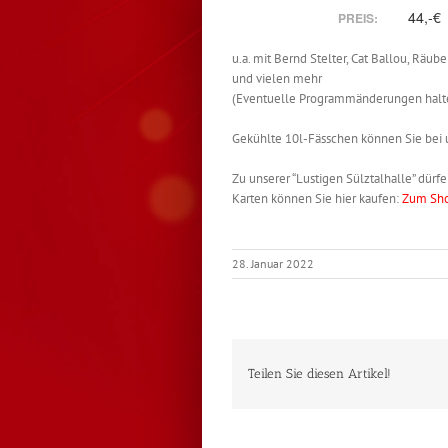
44,-€
PREIS:
u.a. mit Bernd Stelter, Cat Ballou, Räub
und vielen mehr
(Eventuelle Programmänderungen halten
Gekühlte 10l-Fässchen können Sie bei 
Zu unserer “Lustigen Sülztalhalle” dü
Karten können Sie hier kaufen:
Zum Sh
28. Januar 2022
Teilen Sie diesen Artikel!