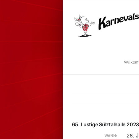
Zum
Inhalt
springen
Willko
65. Lustige Sülztalhalle 202
26. 
WANN: