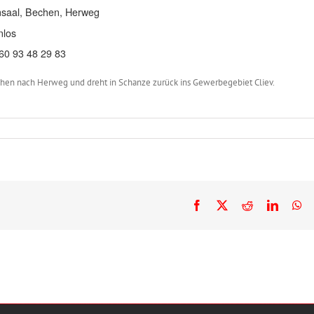
saal, Bechen, Herweg
nlos
0 93 48 29 83
hen nach Herweg und dreht in Schanze zurück ins Gewerbegebiet Cliev.
Facebook
X
Reddit
LinkedI
Wh