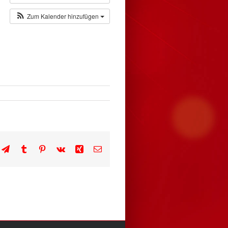
Zum Kalender hinzufügen
n
atsApp
Telegram
Tumblr
Pinterest
Vk
Xing
E-
Mail