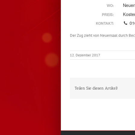
Neuen
WO:
Koste
PREIS:
016
KONTAKT:
Der Zug zieht von Neuensaal durch Bec
12. Dezember 2017
Teilen Sie diesen Artikel!