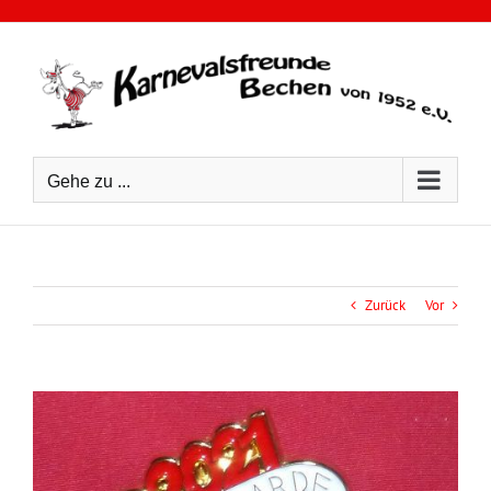
Zum
Inhalt
springen
Gehe zu ...
Zurück
Vor
Zeige
grösseres
Bild