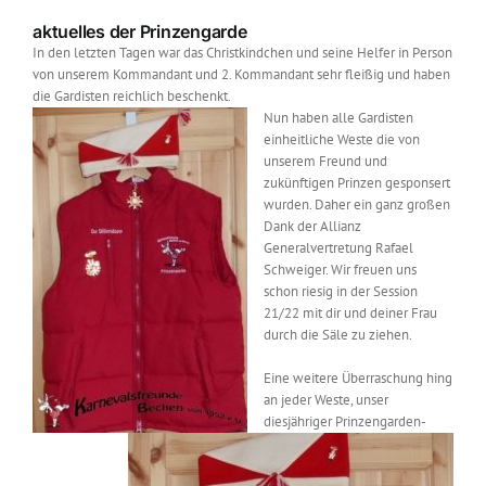
aktuelles der Prinzengarde
In den letzten Tagen war das Christkindchen und seine Helfer in Person
von unserem Kommandant und 2. Kommandant sehr fleißig und haben
die Gardisten reichlich beschenkt.
Nun haben alle Gardisten
einheitliche Weste die von
unserem Freund und
zukünftigen Prinzen gesponsert
wurden. Daher ein ganz großen
Dank der Allianz
Generalvertretung Rafael
Schweiger. Wir freuen uns
schon riesig in der Session
21/22 mit dir und deiner Frau
durch die Säle zu ziehen.
Eine weitere Überraschung hing
an jeder Weste, unser
diesjähriger Prinzengarden-