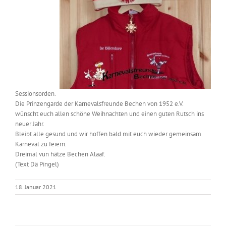
Sessionsorden.
Die Prinzengarde der Karnevalsfreunde Bechen von 1952 e.V.
wünscht euch allen schöne Weihnachten und einen guten Rutsch ins
neuer Jahr.
Bleibt alle gesund und wir hoffen bald mit euch wieder gemeinsam
Karneval zu feiern.
Dreimal vun hätze Bechen Alaaf.
(Text Dä Pingel)
18. Januar 2021