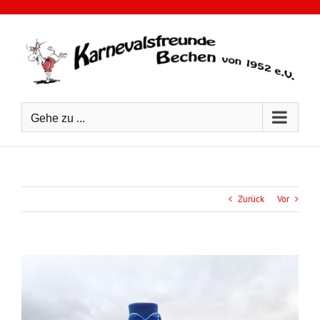
Zum
Inhalt
springen
Gehe zu ...
Zurück
Vor
Zeige
grösseres
Bild