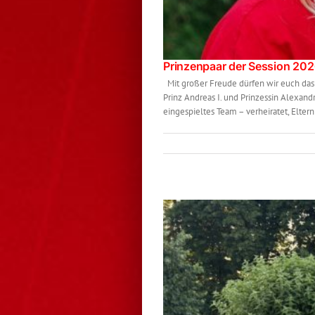
Prinzenpaar der Session 20
Mit großer Freude dürfen wir euch das 
Prinz Andreas I. und Prinzessin Alexand
eingespieltes Team – verheiratet, Eltern