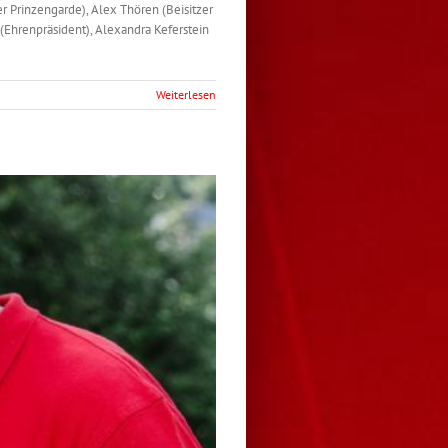
er Prinzengarde), Alex Thören (Beisitzer
z (Ehrenpräsident), Alexandra Keferstein
Weiterlesen