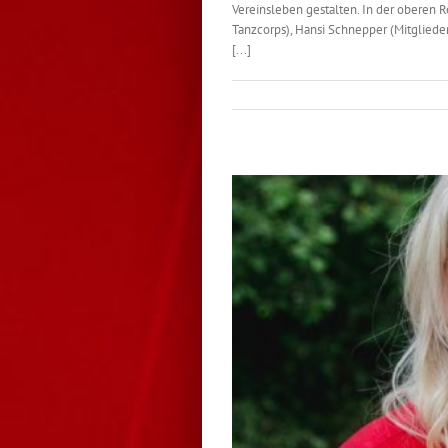
Vereinsleben gestalten. In der oberen R
Tanzcorps), Hansi Schnepper (Mitgliederb
[...]