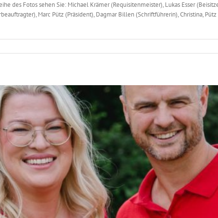
eihe des Fotos sehen Sie: Michael Krämer (Requisitenmeister), Lukas Esser (Beisitz
eauftragter), Marc Pütz (Präsident), Dagmar Billen (Schriftführerin), Christina, Püt