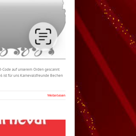
QR-Code auf unserem Orden gescannt
6 ist für uns Karnevalsfreunde Bechen
Weiterlesen