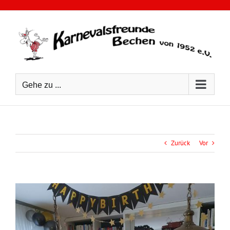
Zum
Inhalt
springen
Gehe zu ...
Zurück
Vor
Zeige
grösseres
Bild