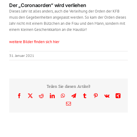
Der „Coronaorden“ wird verliehen
Dieses Jahr ist alles anders, auch die Verleihung der Orden der KFB
muss den Gegebenheiten angepasst werden. So kam der Orden dieses
Jahr nicht mit einem Bützchen an die Frau und den Mann, sondern mit
einem kleinen Geschenkkarton an die Haustür!
weitere Bilder finden sich hier
31. Januar 2021
Teilen Sie diesen Artikel!
Facebook
X
Reddit
LinkedIn
WhatsApp
Telegram
Tumblr
Pinterest
Vk
Xing
E-
Mail