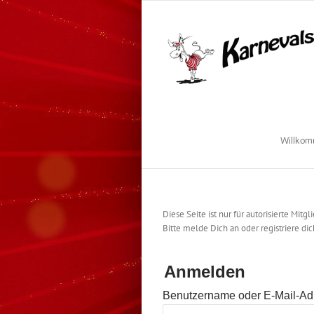
Zum
Inhalt
springen
Willko
Diese Seite ist nur für autorisierte Mitgl
Bitte melde Dich an oder registriere dic
Anmelden
Benutzername oder E-Mail-Ad