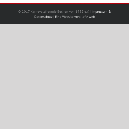
© 2017 Karnevalsfreunde Bechen von 1952 e.V. |
Impressum &
Datenschutz
|
Eine Website von: left4web