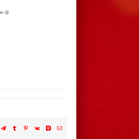
ahr
😉
n
atsApp
Telegram
Tumblr
Pinterest
Vk
Xing
E-
Mail