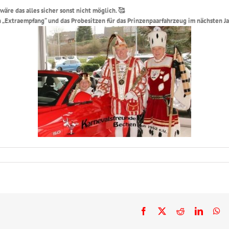
äre das alles sicher sonst nicht möglich.
🥰
n „Extraempfang“ und das Probesitzen für das Prinzenpaarfahrzeug im nächsten J
Facebook
X
Reddit
LinkedI
Wh