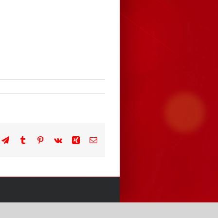
n
atsApp
Telegram
Tumblr
Pinterest
Vk
Xing
E-
Mail