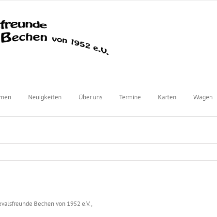
mmen
Neuigkeiten
Über uns
Termine
Karten
Wagen
evalsfreunde Bechen von 1952 e.V.,