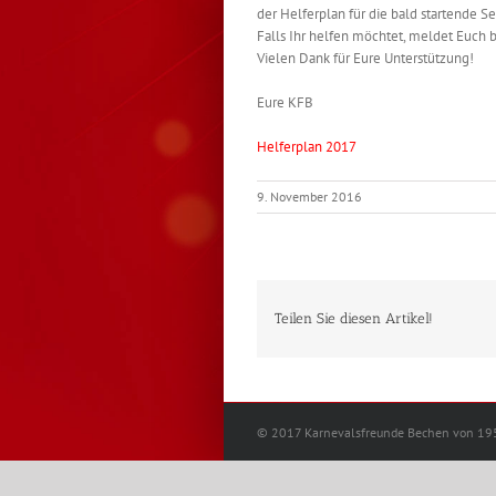
der Helferplan für die bald startende S
Falls Ihr helfen möchtet, meldet Euch 
Vielen Dank für Eure Unterstützung!
Eure KFB
Helferplan 2017
9. November 2016
Teilen Sie diesen Artikel!
© 2017 Karnevalsfreunde Bechen von 195