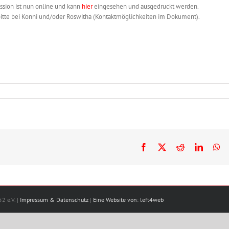
ession ist nun online und kann
hier
eingesehen und ausgedruckt werden.
bitte bei Konni und/oder Roswitha (Kontaktmöglichkeiten im Dokument).
Facebook
X
Reddit
LinkedI
Wh
2 e.V. |
Impressum & Datenschutz
|
Eine Website von: left4web