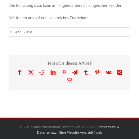
Die Einladung dazu kann im Mitgliederbereich eingesehen werden.
Wir freuen uns auf euer zahlreiches Erscheinen.
30. April 2018
Teilen Sie diesen Artikel!
Facebook
X
Reddit
LinkedIn
WhatsApp
Telegram
Tumblr
Pinterest
Vk
Xing
E-
Mail
© 2017 Karnevalsfreunde Bechen von 1952 e.V. |
Impressum &
Datenschutz
|
Eine Website von: left4web