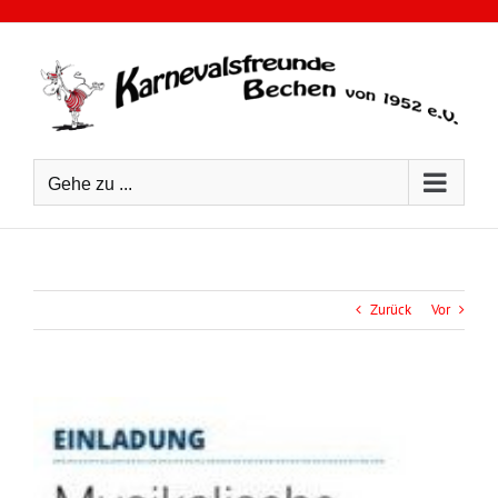
Zum
Inhalt
springen
Gehe zu ...
Zurück
Vor
Zeige
grösseres
Bild