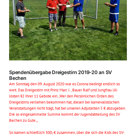
Spendenübergabe Dreigestirn 2019-20 an SV
Bechen
Am Sonntag den 09. August 2020 war es Corona bedingt endlich so
weit. Das Dreigestirn mit Prinz Marc I., Bauer Ralf und Jungfrau Uli
lösten §2 Ihrer 11 Gebote ein. „
Wer den Persönlichen Orden des
Dreigestirns verliehen bekommen hat, diesen bei karnevalistischen
Veranstaltungen nicht trägt, hat bei unseren Adjutanten 5 € abzugeben.
Die so eingesammelte Summe kommt der Jugendabteilung des SV
Bechen zu Gute.
„
So kamen schließlich 300,-€ zusammen, über die sich die Kids des SV-