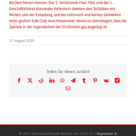
Bechen freuen können. Der 1. Vorsitzende Marc Pütz und der 1.
Geschäftsführer Alexander Keferstein dankten den Tollitäten mit
Worten und der Einladung, sich bei Grillwurst und kühlen Getränken
beim großen Kids Club Abschlussturnier davon zu überzeugen, dass die
Spende in der Jugendarbeit des SV-Bechen gut angelegt ist.
17. August 2020
Teilen Sie diesen Artikel!
Facebook
X
Reddit
LinkedIn
WhatsApp
Telegram
Tumblr
Pinterest
Vk
Xing
E-
Mail
© 2017 Karnevalsfreunde Bechen von 1952 e.V. |
Impressum &