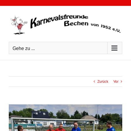
Zum
Inhalt
springen
Gehe zu ...
Zurück
Vor
Zeige
grösseres
Bild